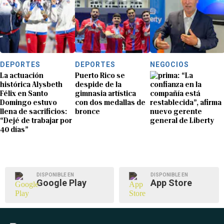
DEPORTES
DEPORTES
NEGOCIOS
La actuación
Puerto Rico se
“La
histórica Alysbeth
despide de la
confianza en la
Félix en Santo
gimnasia artística
compañía está
Domingo estuvo
con dos medallas de
restablecida”, afirma
llena de sacrificios:
bronce
nuevo gerente
“Dejé de trabajar por
general de Liberty
40 días”
DISPONIBLE EN
DISPONIBLE EN
Google Play
App Store