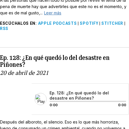
A las personas que hacen todo lo posible por revivir el tema de la
pena de muerte hay que advertirles que este no es el momento, y
que es de mal gusto,...
Leer más
ESCÚCHALOS EN
:
APPLE PODCASTS
|
SPOTIFY
|
STITCHER
|
RSS
Ep. 128: ¿En qué quedó lo del desastre en
Piñones?
20 de abril de 2021
Ep. 128: ¿En qué quedó lo del
desastre en Piñones?
0:00
0:00
Después del alboroto, el silencio. Eso es lo que más horroriza,
luego de consumado un crimen ambiental, cuando no volvemos a