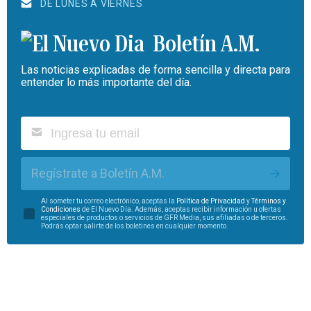
DE LUNES A VIERNES
Boletín A.M.
Las noticias explicadas de forma sencilla y directa para
entender lo más importante del día.
Regístrate a Boletín A.M.
Al someter tu correo electrónico, aceptas la
Política de Privacidad
y
Términos y
Condiciones
de El Nuevo Día. Además, aceptas recibir información u ofertas
especiales de productos o servicios de GFR Media, sus afiliadas o de terceros.
Podrás optar salirte de los boletines en cualquier momento.