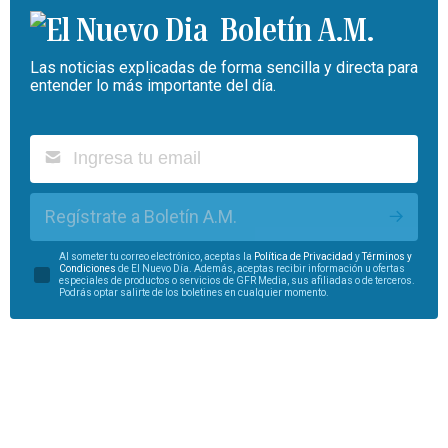
Boletín A.M.
Las noticias explicadas de forma sencilla y directa para
entender lo más importante del día.
Regístrate a Boletín A.M.
Al someter tu correo electrónico, aceptas la
Política de Privacidad
y
Términos y
Condiciones
de El Nuevo Día. Además, aceptas recibir información u ofertas
especiales de productos o servicios de GFR Media, sus afiliadas o de terceros.
Podrás optar salirte de los boletines en cualquier momento.