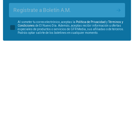
Regístrate a Boletín A.M.
Al someter tu correo electrónico, aceptas la
Política de Privacidad
y
Términos y
Condiciones
de El Nuevo Día. Además, aceptas recibir información u ofertas
especiales de productos o servicios de GFR Media, sus afiliadas o de terceros.
Podrás optar salirte de los boletines en cualquier momento.