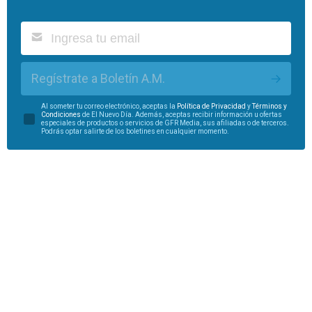
Regístrate a Boletín A.M.
Al someter tu correo electrónico, aceptas la
Política de Privacidad
y
Términos y
Condiciones
de El Nuevo Día. Además, aceptas recibir información u ofertas
especiales de productos o servicios de GFR Media, sus afiliadas o de terceros.
Podrás optar salirte de los boletines en cualquier momento.