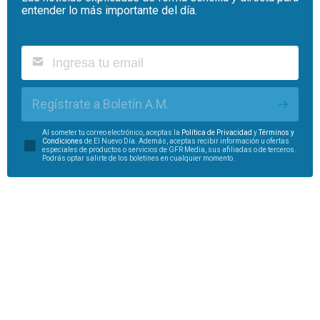
entender lo más importante del día.
Regístrate a Boletín A.M.
Al someter tu correo electrónico, aceptas la
Política de Privacidad
y
Términos y
Condiciones
de El Nuevo Día. Además, aceptas recibir información u ofertas
especiales de productos o servicios de GFR Media, sus afiliadas o de terceros.
Podrás optar salirte de los boletines en cualquier momento.