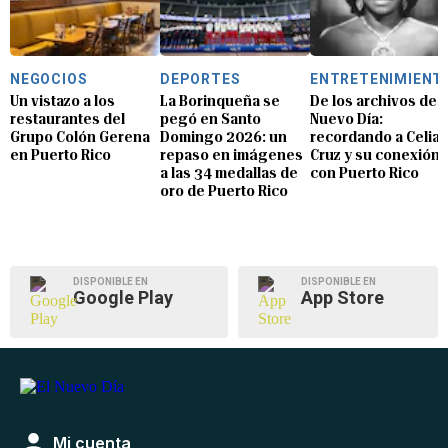
NEGOCIOS
DEPORTES
ENTRETENIMIENT
Un vistazo a los
La Borinqueña se
De los archivos de E
restaurantes del
pegó en Santo
Nuevo Día:
Grupo Colón Gerena
Domingo 2026: un
recordando a Celia
en Puerto Rico
repaso en imágenes
Cruz y su conexión
a las 34 medallas de
con Puerto Rico
oro de Puerto Rico
DISPONIBLE EN
DISPONIBLE EN
Google Play
App Store
Mi cuenta