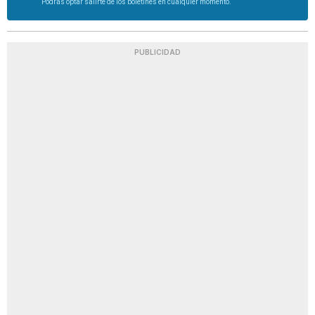
Podrás optar salirte de los boletines en cualquier momento.
PUBLICIDAD