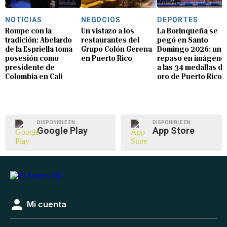
NOTICIAS
NEGOCIOS
DEPORTES
Rompe con la
Un vistazo a los
La Borinqueña se
tradición: Abelardo
restaurantes del
pegó en Santo
de la Espriella toma
Grupo Colón Gerena
Domingo 2026: un
posesión como
en Puerto Rico
repaso en imágene
presidente de
a las 34 medallas de
Colombia en Cali
oro de Puerto Rico
DISPONIBLE EN
DISPONIBLE EN
Google Play
App Store
Mi cuenta