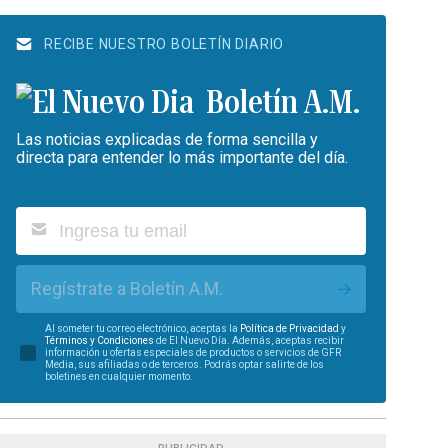
RECIBE NUESTRO BOLETÍN DIARIO
Boletín A.M.
Las noticias explicadas de forma sencilla y
directa para entender lo más importante del día.
Regístrate a Boletín A.M.
Al someter tu correo electrónico, aceptas la
Política de Privacidad
y
Términos y Condiciones
de El Nuevo Día. Además, aceptas recibir
información u ofertas especiales de productos o servicios de GFR
Media, sus afiliadas o de terceros. Podrás optar salirte de los
boletines en cualquier momento.