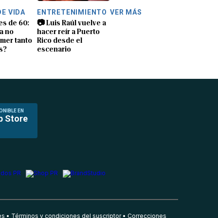
DE VIDA
ENTRETENIMIENTO
VER MÁS
es de 60:
📷 Luis Raúl vuelve a
a no
hacer reír a Puerto
mer tanto
Rico desde el
s?
escenario
ONIBLE EN
p Store
es
Términos y condiciones del suscriptor
Correcciones