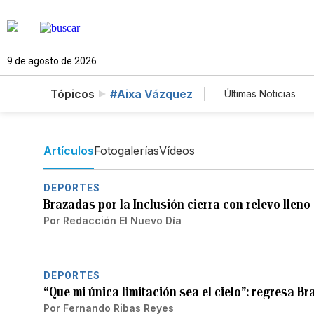
9 de agosto de 2026
Tópicos
#Aixa Vázquez
Últimas Noticias
Mundo
Est
Vídeos
Fot
Artículos
Fotogalerías
Vídeos
DEPORTES
Brazadas por la Inclusión cierra con relevo lleno
Por
Redacción El Nuevo Día
DEPORTES
“Que mi única limitación sea el cielo”: regresa Br
Por
Fernando Ribas Reyes