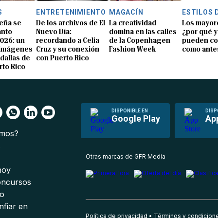
S
ENTRETENIMIENTO
MAGACÍN
ESTILOS 
eña se
De los archivos de El
La creatividad
Los mayor
anto
Nuevo Día:
domina en las calles
¿por qué y
026: un
recordando a Celia
de la Copenhagen
pueden co
 imágenes
Cruz y su conexión
Fashion Week
como ante
dallas de
con Puerto Rico
rto Rico
DISPONIBLE EN
DISP
Google Play
Ap
omos?
s
Otras marcas de GFR Media
 hoy
oncursos
io
nfiar en
Política de privacidad
Términos y condicion