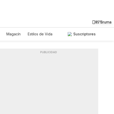
85°
Bruma
Magacín
Estilos de Vida
Suscriptores
Tecnología
Juegos
Lotería
ados
Especiales
PUBLICIDAD