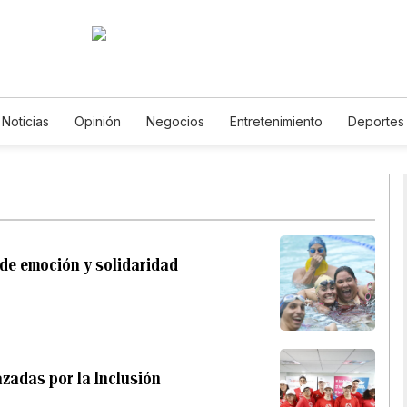
Noticias
Opinión
Negocios
Entretenimiento
Deportes
ados Unidos
Ciencia y Ambiente
Gastronomía
De Viaje
os
English
Podcasts
Horóscopos
Newsletters
Feri
 de emoción y solidaridad
azadas por la Inclusión