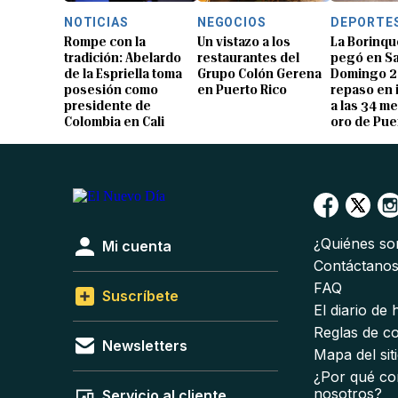
NOTICIAS
NEGOCIOS
DEPORTE
Rompe con la
Un vistazo a los
La Borinqu
tradición: Abelardo
restaurantes del
pegó en S
de la Espriella toma
Grupo Colón Gerena
Domingo 2
posesión como
en Puerto Rico
repaso en
presidente de
a las 34 me
Colombia en Cali
oro de Pue
¿Quiénes s
Mi cuenta
Contáctano
FAQ
Suscríbete
El diario de
Reglas de c
Newsletters
Mapa del sit
¿Por qué co
nosotros?
Servicio al cliente