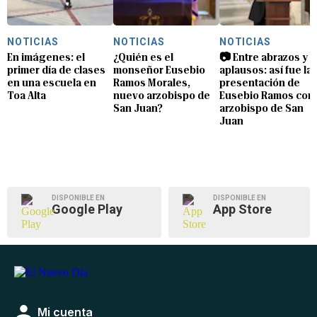
NOTICIAS
NOTICIAS
NOTICIAS
En imágenes: el
¿Quién es el
📷 Entre abrazos y
primer día de clases
monseñor Eusebio
aplausos: así fue la
en una escuela en
Ramos Morales,
presentación de
Toa Alta
nuevo arzobispo de
Eusebio Ramos com
San Juan?
arzobispo de San
Juan
DISPONIBLE EN
DISPONIBLE EN
Google Play
App Store
Mi cuenta