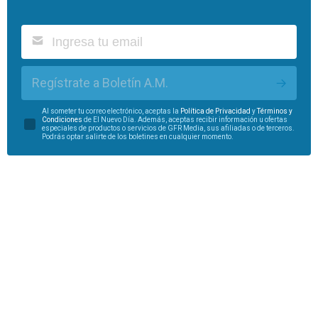
Regístrate a Boletín A.M.
Al someter tu correo electrónico, aceptas la
Política de Privacidad
y
Términos y
Condiciones
de El Nuevo Día. Además, aceptas recibir información u ofertas
especiales de productos o servicios de GFR Media, sus afiliadas o de terceros.
Podrás optar salirte de los boletines en cualquier momento.