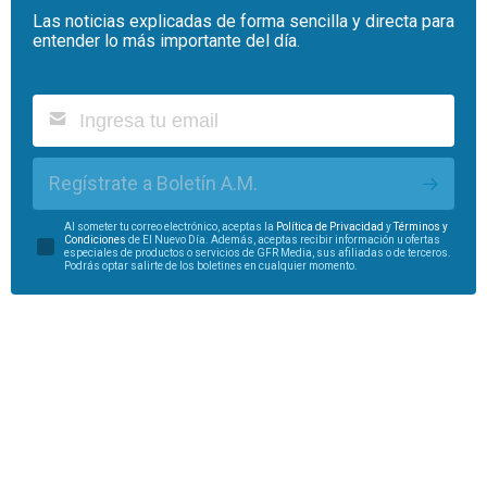
Las noticias explicadas de forma sencilla y directa para
entender lo más importante del día.
Regístrate a Boletín A.M.
Al someter tu correo electrónico, aceptas la
Política de Privacidad
y
Términos y
Condiciones
de El Nuevo Día. Además, aceptas recibir información u ofertas
especiales de productos o servicios de GFR Media, sus afiliadas o de terceros.
Podrás optar salirte de los boletines en cualquier momento.