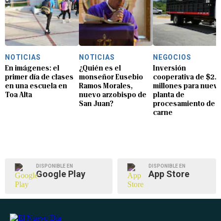
NOTICIAS
NOTICIAS
NEGOCIOS
En imágenes: el
¿Quién es el
Inversión
primer día de clases
monseñor Eusebio
cooperativa de $2.8
en una escuela en
Ramos Morales,
millones para nuev
Toa Alta
nuevo arzobispo de
planta de
San Juan?
procesamiento de
carne
DISPONIBLE EN
DISPONIBLE EN
Google Play
App Store