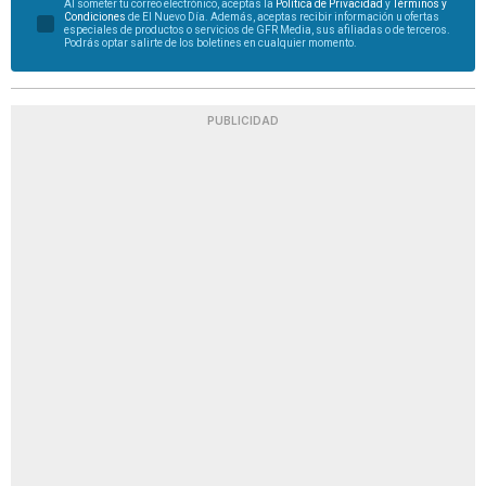
Al someter tu correo electrónico, aceptas la
Política de Privacidad
y
Términos y
Condiciones
de El Nuevo Día. Además, aceptas recibir información u ofertas
especiales de productos o servicios de GFR Media, sus afiliadas o de terceros.
Podrás optar salirte de los boletines en cualquier momento.
PUBLICIDAD