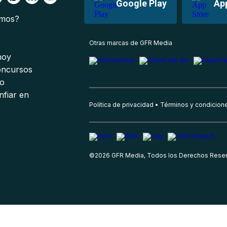
Google Play
Ap
omos?
s
Otras marcas de GFR Media
 hoy
oncursos
io
nfiar en
Política de privacidad
Términos y condicion
©
2026
GFR Media, Todos los Derechos Rese