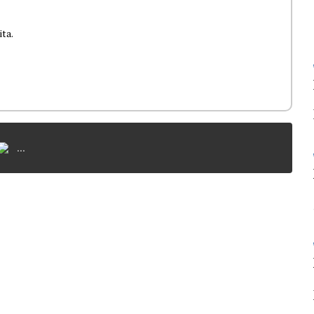
ita.
...