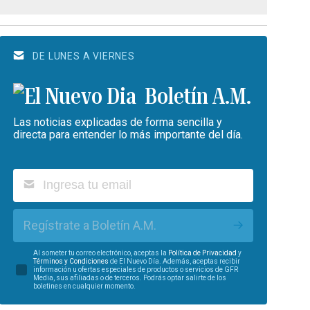
DE LUNES A VIERNES
Boletín A.M.
Las noticias explicadas de forma sencilla y
directa para entender lo más importante del día.
Regístrate a Boletín A.M.
Al someter tu correo electrónico, aceptas la
Política de Privacidad
y
Términos y Condiciones
de El Nuevo Día. Además, aceptas recibir
información u ofertas especiales de productos o servicios de GFR
Media, sus afiliadas o de terceros. Podrás optar salirte de los
boletines en cualquier momento.