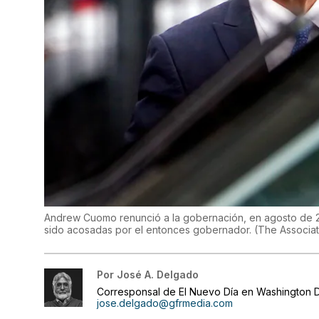
Andrew Cuomo renunció a la gobernación, en agosto de 2
sido acosadas por el entonces gobernador.
(
The Associa
Por
José A. Delgado
Corresponsal de El Nuevo Día en Washington D
jose.delgado@gfrmedia.com