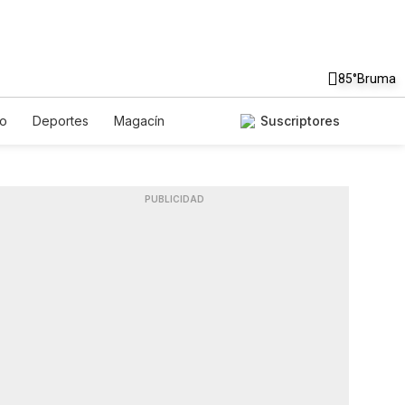
85°
Bruma
to
Deportes
Magacín
Suscriptores
Gastronomía
De Viaje
ish
Podcasts
Horóscopos
PUBLICIDAD