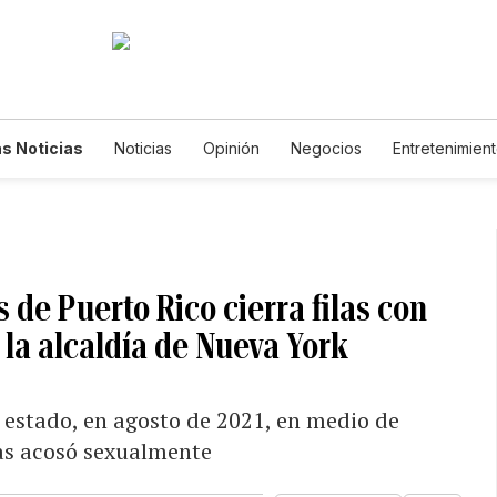
s Noticias
Noticias
Opinión
Negocios
Entretenimien
tilos de Vida
Mundo
Estados Unidos
Ciencia y Ambiente
cnología
Juegos
Lotería
Vídeos
Fotogalerías
Engl
wsletters
Feriados
Edictos
Especiales
 de Puerto Rico cierra filas con
la alcaldía de Nueva York
l estado, en agosto de 2021, en medio de
las acosó sexualmente