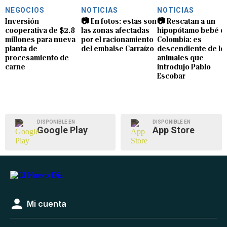
NEGOCIOS
NOTICIAS
NOTICIAS
Inversión
📷 En fotos: estas son
📷 Rescatan a un
cooperativa de $2.8
las zonas afectadas
hipopótamo bebé e
millones para nueva
por el racionamiento
Colombia: es
planta de
del embalse Carraízo
descendiente de lo
procesamiento de
animales que
carne
introdujo Pablo
Escobar
DISPONIBLE EN
DISPONIBLE EN
Google Play
App Store
Mi cuenta