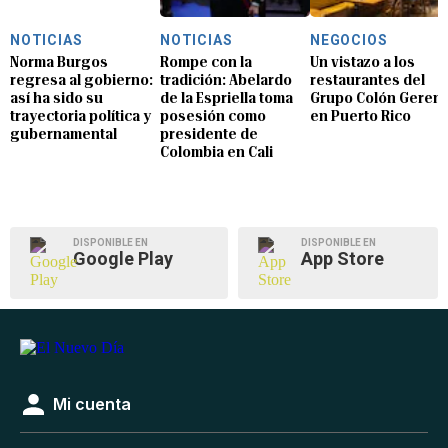
NOTICIAS
NOTICIAS
NEGOCIOS
Norma Burgos
Rompe con la
Un vistazo a los
regresa al gobierno:
tradición: Abelardo
restaurantes del
así ha sido su
de la Espriella toma
Grupo Colón Geren
trayectoria política y
posesión como
en Puerto Rico
gubernamental
presidente de
Colombia en Cali
DISPONIBLE EN
DISPONIBLE EN
Google Play
App Store
Mi cuenta