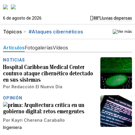
6 de agosto de 2026
88°
Lluvias dispersas
Tópicos
#Ataques cibernéticos
Artículos
Fotogalerías
Vídeos
NOTICIAS
Hospital Caribbean Medical Center
contuvo ataque cibernético detectado
en sus sistemas
Por
Redacción El Nuevo Día
OPINIÓN
Arquitectura crítica en un
gobierno digital: retos emergentes
Por
Kayri Cherena Caraballo
Ingeniera