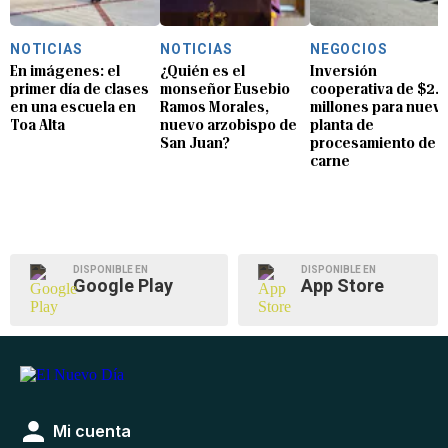
NOTICIAS
NOTICIAS
NEGOCIOS
En imágenes: el
¿Quién es el
Inversión
primer día de clases
monseñor Eusebio
cooperativa de $2.8
en una escuela en
Ramos Morales,
millones para nuev
Toa Alta
nuevo arzobispo de
planta de
San Juan?
procesamiento de
carne
DISPONIBLE EN
DISPONIBLE EN
Google Play
App Store
Mi cuenta