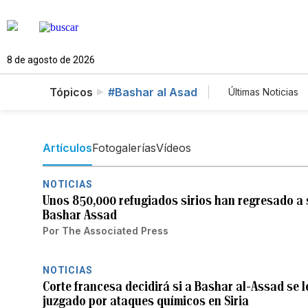
8 de agosto de 2026
Tópicos
#Bashar al Asad
Últimas Noticias
Mundo
E
Vídeos
F
Artículos
Fotogalerías
Vídeos
NOTICIAS
Unos 850,000 refugiados sirios han regresado a 
Bashar Assad
Por
The Associated Press
NOTICIAS
Corte francesa decidirá si a Bashar al-Assad se l
juzgado por ataques químicos en Siria