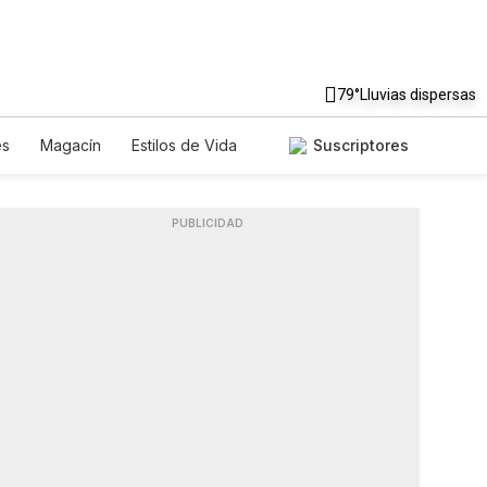
79°
Lluvias dispersas
es
Magacín
Estilos de Vida
Suscriptores
Tecnología
Juegos
Lotería
riados
Especiales
PUBLICIDAD