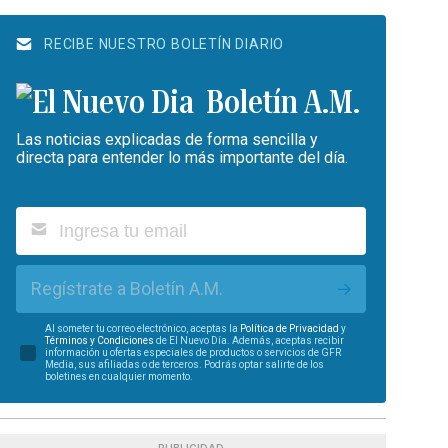
RECIBE NUESTRO BOLETÍN DIARIO
Boletín A.M.
Las noticias explicadas de forma sencilla y
directa para entender lo más importante del día.
Regístrate a Boletín A.M.
Al someter tu correo electrónico, aceptas la
Política de Privacidad
y
Términos y Condiciones
de El Nuevo Día. Además, aceptas recibir
información u ofertas especiales de productos o servicios de GFR
Media, sus afiliadas o de terceros. Podrás optar salirte de los
boletines en cualquier momento.