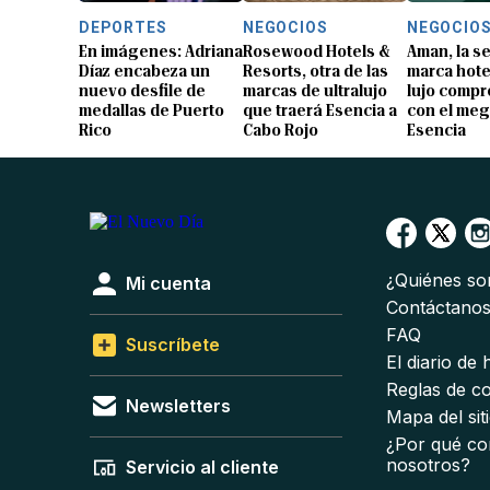
DEPORTES
NEGOCIOS
NEGOCIO
En imágenes: Adriana
Rosewood Hotels &
Aman, la 
Díaz encabeza un
Resorts, otra de las
marca hote
nuevo desfile de
marcas de ultralujo
lujo compr
medallas de Puerto
que traerá Esencia a
con el me
Rico
Cabo Rojo
Esencia
¿Quiénes s
Mi cuenta
Contáctano
FAQ
Suscríbete
El diario de
Reglas de c
Newsletters
Mapa del sit
¿Por qué co
nosotros?
Servicio al cliente