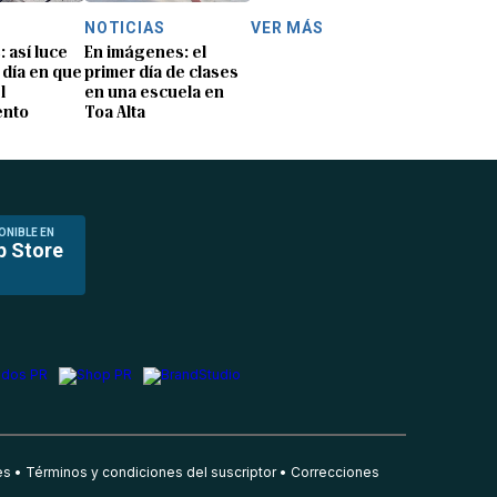
NOTICIAS
VER MÁS
: así luce
En imágenes: el
 día en que
primer día de clases
l
en una escuela en
ento
Toa Alta
ONIBLE EN
p Store
es
Términos y condiciones del suscriptor
Correcciones