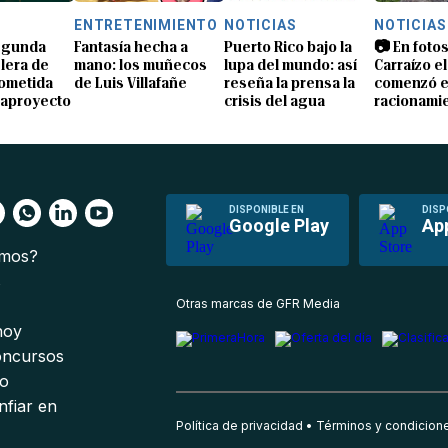
S
ENTRETENIMIENTO
NOTICIAS
NOTICIAS
segunda
Fantasía hecha a
Puerto Rico bajo la
📷 En fotos
lera de
mano: los muñecos
lupa del mundo: así
Carraízo el
ometida
de Luis Villafañe
reseña la prensa la
comenzó e
gaproyecto
crisis del agua
racionami
DISPONIBLE EN
DISP
Google Play
Ap
omos?
s
Otras marcas de GFR Media
 hoy
oncursos
io
nfiar en
Política de privacidad
Términos y condicion