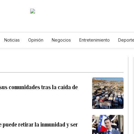
Noticias
Opinión
Negocios
Entretenimiento
Deport
stados Unidos
Ciencia y Ambiente
Gastronomía
De Viaje
otos
English
Podcasts
Horóscopos
Newsletters
Fe
sus comunidades tras la caída de
e puede retirar la inmunidad y ser