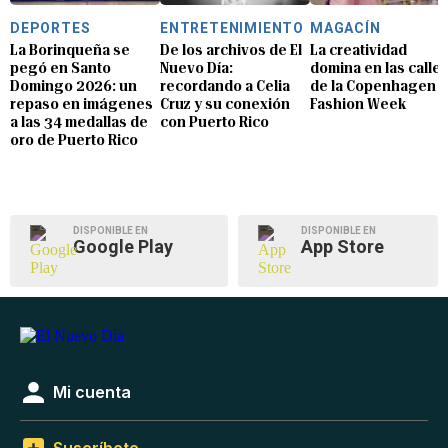
DEPORTES
ENTRETENIMIENTO
MAGACÍN
La Borinqueña se
De los archivos de El
La creatividad
pegó en Santo
Nuevo Día:
domina en las calle
Domingo 2026: un
recordando a Celia
de la Copenhagen
repaso en imágenes
Cruz y su conexión
Fashion Week
a las 34 medallas de
con Puerto Rico
oro de Puerto Rico
DISPONIBLE EN
DISPONIBLE EN
Google Play
App Store
Mi cuenta