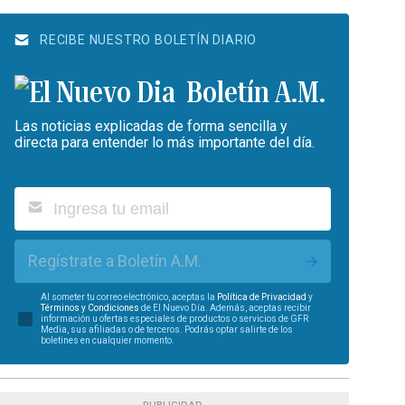
RECIBE NUESTRO BOLETÍN DIARIO
Boletín A.M.
Las noticias explicadas de forma sencilla y
directa para entender lo más importante del día.
Regístrate a Boletín A.M.
Al someter tu correo electrónico, aceptas la
Política de Privacidad
y
Términos y Condiciones
de El Nuevo Día. Además, aceptas recibir
información u ofertas especiales de productos o servicios de GFR
Media, sus afiliadas o de terceros. Podrás optar salirte de los
boletines en cualquier momento.