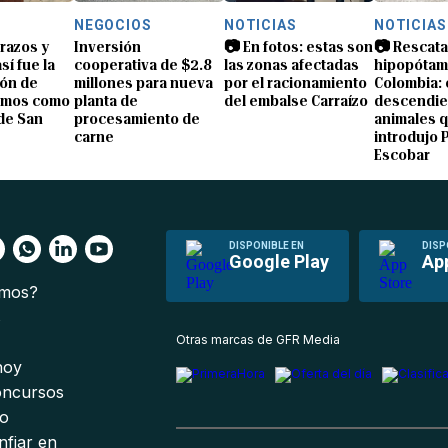
NEGOCIOS
NOTICIAS
NOTICIAS
brazos y
Inversión
📷 En fotos: estas son
📷 Rescata
sí fue la
cooperativa de $2.8
las zonas afectadas
hipopótam
ón de
millones para nueva
por el racionamiento
Colombia: 
amos como
planta de
del embalse Carraízo
descendie
de San
procesamiento de
animales 
carne
introdujo 
Escobar
DISPONIBLE EN
DISP
Google Play
Ap
omos?
s
Otras marcas de GFR Media
 hoy
oncursos
io
nfiar en