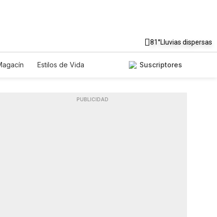
81°
Lluvias dispersas
Magacín
Estilos de Vida
Suscriptores
nología
Juegos
Lotería
Especiales
PUBLICIDAD