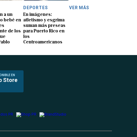
DEPORTES
VER MÁS
n a un
En imágenes:
o bebé en
atletismo y esgrima
es
suman más preseas
nte de los
para Puerto Rico en
que
los
Pablo
Centroamericanos
ONIBLE EN
p Store