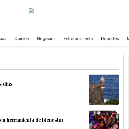
cias
Opinión
Negocios
Entretenimiento
Deportes
 Unidos
Ciencia y Ambiente
Gastronomía
De Viaje
Tec
English
Podcasts
Horóscopos
Newsletters
Feriados
s días
 en herramienta de bienestar