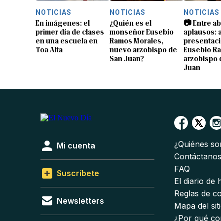
NOTICIAS
NOTICIAS
NOTICIAS
En imágenes: el
¿Quién es el
📷 Entre a
primer día de clases
monseñor Eusebio
aplausos: a
en una escuela en
Ramos Morales,
presentaci
Toa Alta
nuevo arzobispo de
Eusebio R
San Juan?
arzobispo 
Juan
¿Quiénes s
Mi cuenta
Contáctano
FAQ
Suscríbete
El diario de
Reglas de c
Newsletters
Mapa del sit
¿Por qué co