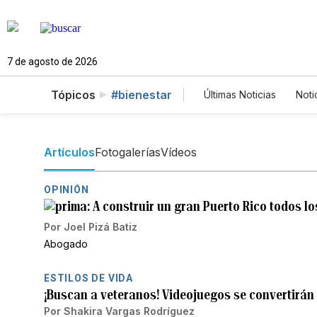
7 de agosto de 2026
Tópicos
#bienestar
Últimas Noticias
Noti
Mundo
Estados
Vídeos
Fotos
Artículos
Fotogalerías
Vídeos
OPINIÓN
A construir un gran Puerto Rico todos lo
Por
Joel Pizá Batiz
Abogado
ESTILOS DE VIDA
¡Buscan a veteranos! Videojuegos se convertirán
Por
Shakira Vargas Rodríguez