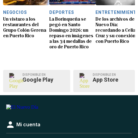
NEGOCIOS
DEPORTES
ENTRETENIMIENT
Un vistazo a los
La Borinqueña se
De los archivos de E
restaurantes del
pegó en Santo
Nuevo Día:
Grupo Colón Gerena
Domingo 2026: un
recordando a Celia
en Puerto Rico
repaso en imágenes
Cruz y su conexión
a las 34 medallas de
con Puerto Rico
oro de Puerto Rico
DISPONIBLE EN
DISPONIBLE EN
Google Play
App Store
Mi cuenta