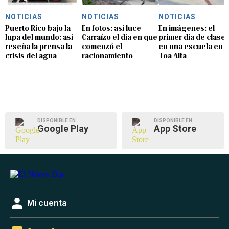
NOTICIAS
NOTICIAS
NOTICIAS
Puerto Rico bajo la
En fotos: así luce
En imágenes: el
lupa del mundo: así
Carraízo el día en que
primer día de clase
reseña la prensa la
comenzó el
en una escuela en
crisis del agua
racionamiento
Toa Alta
DISPONIBLE EN
DISPONIBLE EN
Google Play
App Store
Mi cuenta