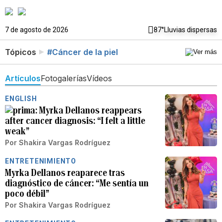
7 de agosto de 2026
87°
Lluvias dispersas
Tópicos
#Cáncer de la piel
Artículos
Fotogalerías
Vídeos
ENGLISH
Myrka Dellanos reappears
after cancer diagnosis: “I felt a little
weak”
Por
Shakira Vargas Rodríguez
ENTRETENIMIENTO
Myrka Dellanos reaparece tras
diagnóstico de cáncer: “Me sentía un
poco débil”
Por
Shakira Vargas Rodríguez