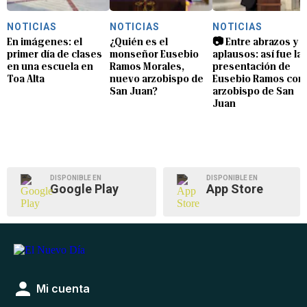
NOTICIAS
NOTICIAS
NOTICIAS
En imágenes: el
¿Quién es el
📷 Entre abrazos y
primer día de clases
monseñor Eusebio
aplausos: así fue la
en una escuela en
Ramos Morales,
presentación de
Toa Alta
nuevo arzobispo de
Eusebio Ramos com
San Juan?
arzobispo de San
Juan
DISPONIBLE EN
DISPONIBLE EN
Google Play
App Store
Mi cuenta