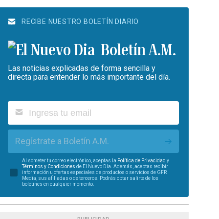
RECIBE NUESTRO BOLETÍN DIARIO
Boletín A.M.
Las noticias explicadas de forma sencilla y
directa para entender lo más importante del día.
Regístrate a Boletín A.M.
Al someter tu correo electrónico, aceptas la
Política de Privacidad
y
Términos y Condiciones
de El Nuevo Día. Además, aceptas recibir
información u ofertas especiales de productos o servicios de GFR
Media, sus afiliadas o de terceros. Podrás optar salirte de los
boletines en cualquier momento.