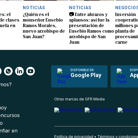
NOTICIAS
NOTICIAS
NEGOCIO
s: el
¿Quién es el
📷 Entre abrazos y
Inversión
 de clases
monseñor Eusebio
aplausos: así fue la
cooperativ
uela en
Ramos Morales,
presentación de
millones p
nuevo arzobispo de
Eusebio Ramos como
planta de
San Juan?
arzobispo de San
procesami
Juan
carne
DISPONIBLE EN
DISP
Google Play
Ap
omos?
s
Otras marcas de GFR Media
 hoy
oncursos
io
nfiar en
Política de privacidad
Términos y condicion