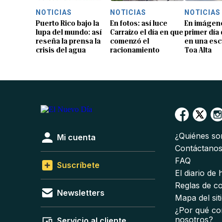
NOTICIAS
NOTICIAS
NOTICIAS
Puerto Rico bajo la
En fotos: así luce
En imágene
lupa del mundo: así
Carraízo el día en que
primer día
reseña la prensa la
comenzó el
en una esc
crisis del agua
racionamiento
Toa Alta
¿Quiénes s
Mi cuenta
Contáctano
FAQ
Suscríbete
El diario de
Reglas de c
Newsletters
Mapa del sit
¿Por qué co
nosotros?
Servicio al cliente