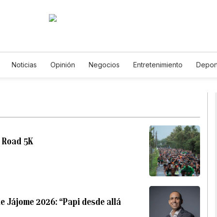
Noticias
Opinión
Negocios
Entretenimiento
Depor
Estados Unidos
Ciencia y Ambiente
Gastronomía
De Viaje
Vídeos
Fotos
English
Podcasts
Horóscopos
Newsl
n Road 5K
de Jájome 2026: “Papi desde allá