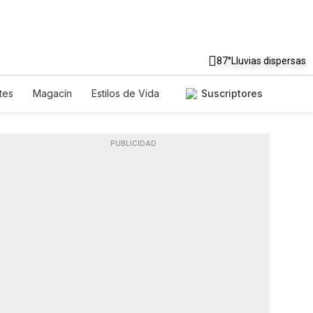
87°
Lluvias dispersas
tes
Magacín
Estilos de Vida
Suscriptores
Tecnología
Juegos
etters
Feriados
Especiales
PUBLICIDAD