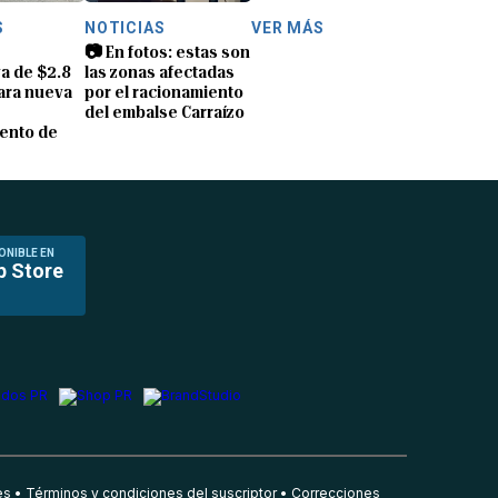
S
NOTICIAS
VER MÁS
📷 En fotos: estas son
a de $2.8
las zonas afectadas
ara nueva
por el racionamiento
del embalse Carraízo
ento de
ONIBLE EN
p Store
es
Términos y condiciones del suscriptor
Correcciones