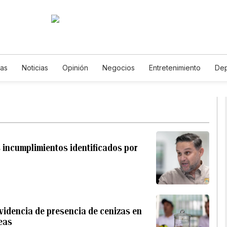
ias
Noticias
Opinión
Negocios
Entretenimiento
Dep
e Vida
Mundo
Estados Unidos
Ciencia y Ambiente
Gas
Lotería
Vídeos
Fotos
English
Podcasts
Horósc
es
s incumplimientos identificados por
videncia de presencia de cenizas en
eas