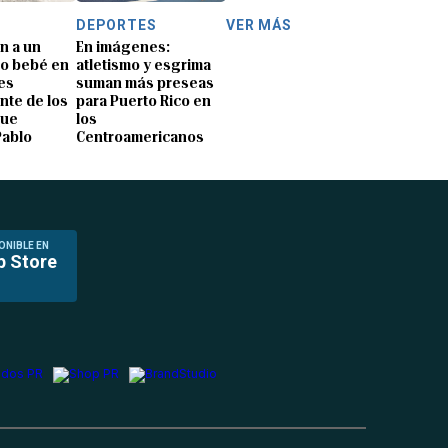
DEPORTES
VER MÁS
n a un
En imágenes:
o bebé en
atletismo y esgrima
es
suman más preseas
nte de los
para Puerto Rico en
que
los
Pablo
Centroamericanos
ONIBLE EN
p Store