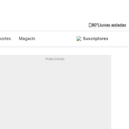
80°
Lluvias aisladas
ortes
Magacín
Suscriptores
tronomía
De Viaje
Tecnología
opos
Newsletters
Feriados
PUBLICIDAD