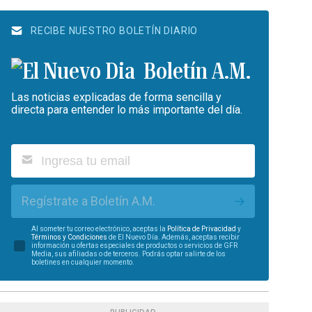
RECIBE NUESTRO BOLETÍN DIARIO
Boletín A.M.
Las noticias explicadas de forma sencilla y
directa para entender lo más importante del día.
Regístrate a Boletín A.M.
Al someter tu correo electrónico, aceptas la
Política de Privacidad
y
Términos y Condiciones
de El Nuevo Día. Además, aceptas recibir
información u ofertas especiales de productos o servicios de GFR
Media, sus afiliadas o de terceros. Podrás optar salirte de los
boletines en cualquier momento.