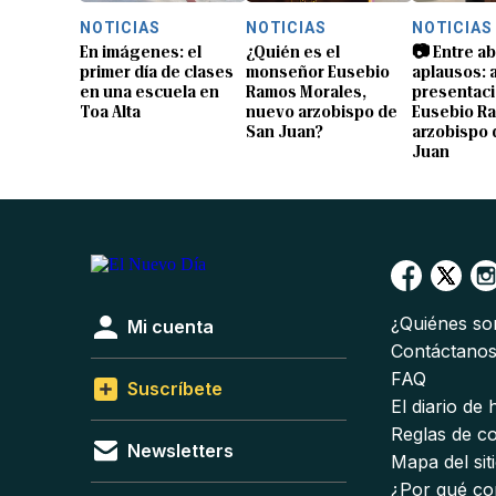
NOTICIAS
NOTICIAS
NOTICIAS
En imágenes: el
¿Quién es el
📷 Entre a
primer día de clases
monseñor Eusebio
aplausos: a
en una escuela en
Ramos Morales,
presentaci
Toa Alta
nuevo arzobispo de
Eusebio R
San Juan?
arzobispo 
Juan
¿Quiénes s
Mi cuenta
Contáctano
FAQ
Suscríbete
El diario de
Reglas de c
Newsletters
Mapa del sit
¿Por qué co