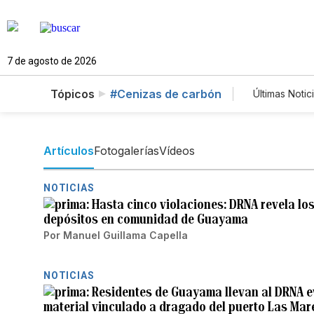
7 de agosto de 2026
Tópicos
#Cenizas de carbón
Últimas Notic
Estilos d
Juegos
Especial
Artículos
Fotogalerías
Vídeos
NOTICIAS
Hasta cinco violaciones: DRNA revela lo
depósitos en comunidad de Guayama
Por
Manuel Guillama Capella
NOTICIAS
Residentes de Guayama llevan al DRNA e
material vinculado a dragado del puerto Las Mar