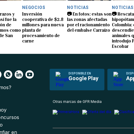
NEGOCIOS
NOTICIAS
NOTICIAS
brazos y
Inversión
📷 En fotos: estas son
📷 Rescata
sí fue la
cooperativa de $2.8
las zonas afectadas
hipopótam
ón de
millones para nueva
por el racionamiento
Colombia: 
amos como
planta de
del embalse Carraízo
descendie
de San
procesamiento de
animales 
carne
introdujo 
Escobar
DISPONIBLE EN
DISP
Google Play
Ap
omos?
s
Otras marcas de GFR Media
 hoy
oncursos
io
nfiar en