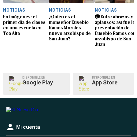
NOTICIAS
NOTICIAS
NOTICIAS
En imágenes: el
¿Quién es el
📷 Entre abrazos y
primer día de clases
monseñor Eusebio
aplausos: así fue la
en una escuela en
Ramos Morales,
presentación de
Toa Alta
nuevo arzobispo de
Eusebio Ramos com
San Juan?
arzobispo de San
Juan
DISPONIBLE EN
DISPONIBLE EN
Google Play
App Store
Mi cuenta