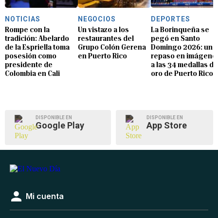
NOTICIAS
NEGOCIOS
DEPORTES
Rompe con la
Un vistazo a los
La Borinqueña se
tradición: Abelardo
restaurantes del
pegó en Santo
de la Espriella toma
Grupo Colón Gerena
Domingo 2026: un
posesión como
en Puerto Rico
repaso en imágene
presidente de
a las 34 medallas de
Colombia en Cali
oro de Puerto Rico
DISPONIBLE EN
DISPONIBLE EN
Google Play
App Store
Mi cuenta