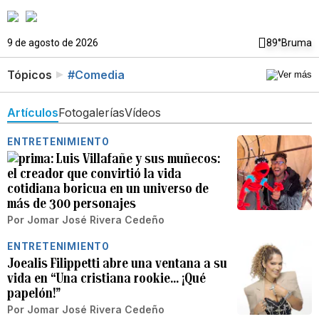
9 de agosto de 2026
89°
Bruma
Tópicos
#Comedia
Artículos
Fotogalerías
Vídeos
ENTRETENIMIENTO
Luis Villafañe y sus muñecos:
el creador que convirtió la vida
cotidiana boricua en un universo de
más de 300 personajes
Por
Jomar José Rivera Cedeño
ENTRETENIMIENTO
Joealis Filippetti abre una ventana a su
vida en “Una cristiana rookie… ¡Qué
papelón!”
Por
Jomar José Rivera Cedeño