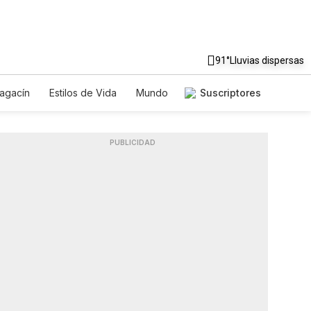
91°
Lluvias dispersas
agacín
Estilos de Vida
Mundo
Suscriptores
Juegos
Lotería
Vídeos
es
PUBLICIDAD