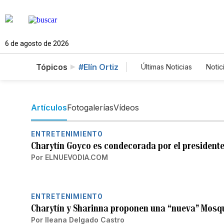
6 de agosto de 2026
Tópicos
#Elín Ortiz
Últimas Noticias
Notic
Estados Unidos
C
Fotos
English
Artículos
Fotogalerías
Vídeos
ENTRETENIMIENTO
Charytín Goyco es condecorada por el president
Por
ELNUEVODIA.COM
ENTRETENIMIENTO
Charytín y Sharinna proponen una “nueva” Mosqu
Por
Ileana Delgado Castro