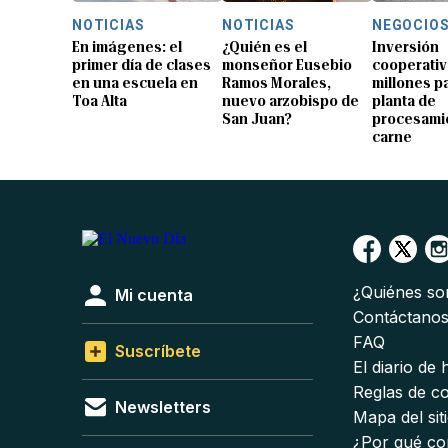
NOTICIAS
NOTICIAS
NEGOCIO
En imágenes: el
¿Quién es el
Inversión
primer día de clases
monseñor Eusebio
cooperativ
en una escuela en
Ramos Morales,
millones p
Toa Alta
nuevo arzobispo de
planta de
San Juan?
procesami
carne
¿Quiénes s
Mi cuenta
Contáctano
FAQ
Suscríbete
El diario de
Reglas de c
Newsletters
Mapa del sit
¿Por qué co