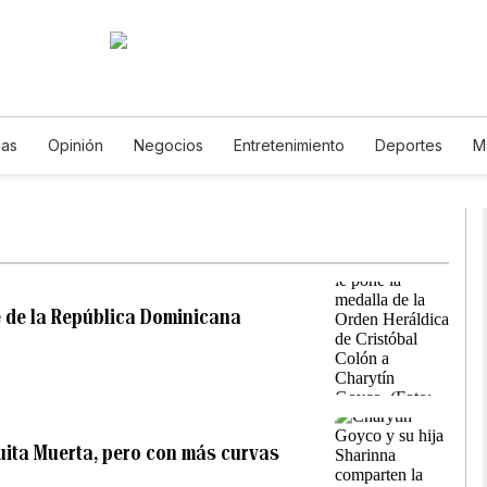
ias
Opinión
Negocios
Entretenimiento
Deportes
M
iencia y Ambiente
Gastronomía
De Viaje
Tecnología
Podcasts
Horóscopos
Newsletters
Feriados
Especial
e de la República Dominicana
ita Muerta, pero con más curvas