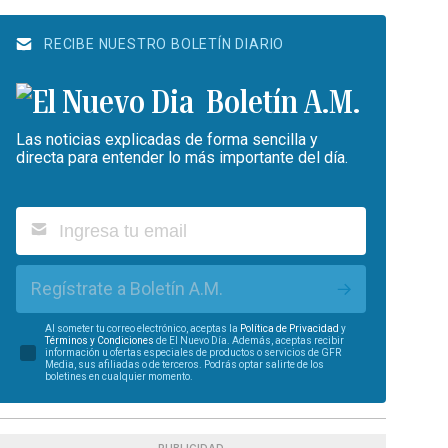
RECIBE NUESTRO BOLETÍN DIARIO
Boletín A.M.
Las noticias explicadas de forma sencilla y
directa para entender lo más importante del día.
Regístrate a Boletín A.M.
Al someter tu correo electrónico, aceptas la
Política de Privacidad
y
Términos y Condiciones
de El Nuevo Día. Además, aceptas recibir
información u ofertas especiales de productos o servicios de GFR
Media, sus afiliadas o de terceros. Podrás optar salirte de los
boletines en cualquier momento.