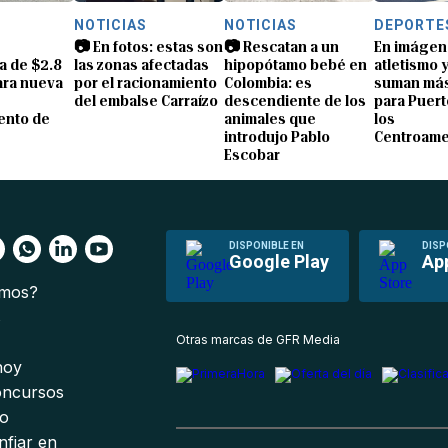
S
NOTICIAS
NOTICIAS
DEPORTE
📷 En fotos: estas son
📷 Rescatan a un
En imágen
a de $2.8
las zonas afectadas
hipopótamo bebé en
atletismo 
ara nueva
por el racionamiento
Colombia: es
suman más
del embalse Carraízo
descendiente de los
para Puert
ento de
animales que
los
introdujo Pablo
Centroame
Escobar
DISPONIBLE EN
DISP
Google Play
Ap
omos?
s
Otras marcas de GFR Media
 hoy
oncursos
io
nfiar en