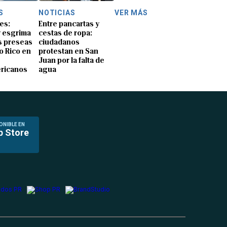
S
NOTICIAS
VER MÁS
es:
Entre pancartas y
y esgrima
cestas de ropa:
 preseas
ciudadanos
o Rico en
protestan en San
Juan por la falta de
ricanos
agua
ONIBLE EN
p Store