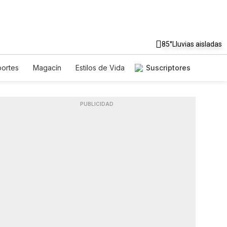
85°
Lluvias aisladas
ortes
Magacín
Estilos de Vida
Suscriptores
aje
Tecnología
Juegos
sletters
Feriados
Especiales
PUBLICIDAD