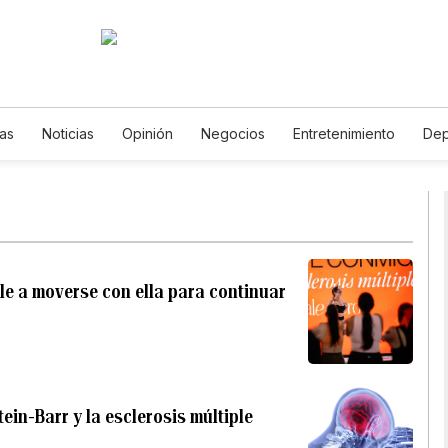
ias
Noticias
Opinión
Negocios
Entretenimiento
Dep
Estados Unidos
Ciencia y Ambiente
Gastronomía
De Vi
Vídeos
Fotos
English
Podcasts
Horóscopos
New
ple a moverse con ella para continuar
tein-Barr y la esclerosis múltiple