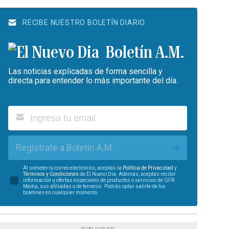
RECIBE NUESTRO BOLETÍN DIARIO
Boletín A.M.
Las noticias explicadas de forma sencilla y
directa para entender lo más importante del día.
Regístrate a Boletín A.M.
Al someter tu correo electrónico, aceptas la
Política de Privacidad
y
Términos y Condiciones
de El Nuevo Día. Además, aceptas recibir
información u ofertas especiales de productos o servicios de GFR
Media, sus afiliadas o de terceros. Podrás optar salirte de los
boletines en cualquier momento.