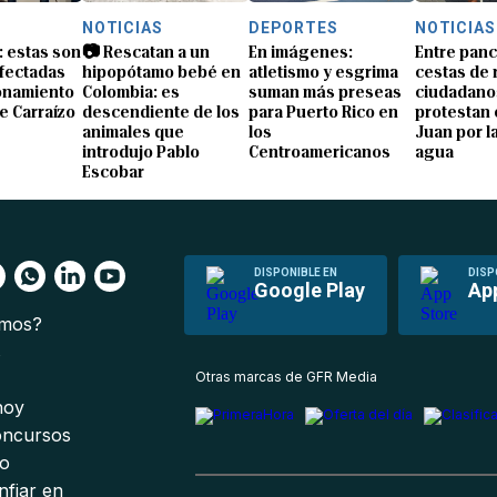
NOTICIAS
DEPORTES
NOTICIAS
: estas son
📷 Rescatan a un
En imágenes:
Entre panc
afectadas
hipopótamo bebé en
atletismo y esgrima
cestas de 
ionamiento
Colombia: es
suman más preseas
ciudadano
e Carraízo
descendiente de los
para Puerto Rico en
protestan 
animales que
los
Juan por la
introdujo Pablo
Centroamericanos
agua
Escobar
DISPONIBLE EN
DISP
Google Play
Ap
omos?
s
Otras marcas de GFR Media
 hoy
oncursos
io
nfiar en