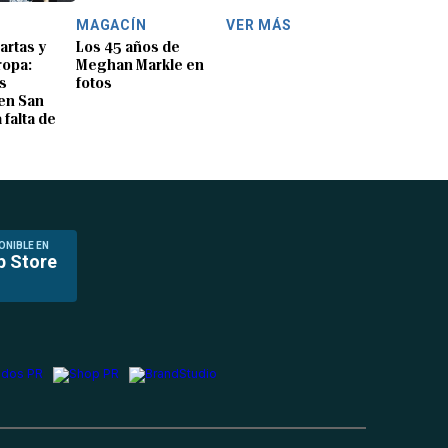
MAGACÍN
VER MÁS
artas y
Los 45 años de
ropa:
Meghan Markle en
s
fotos
en San
 falta de
ONIBLE EN
p Store