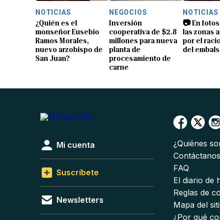
NOTICIAS
NEGOCIOS
NOTICIAS
¿Quién es el
Inversión
📷 En fotos
monseñor Eusebio
cooperativa de $2.8
las zonas 
Ramos Morales,
millones para nueva
por el rac
nuevo arzobispo de
planta de
del embals
San Juan?
procesamiento de
carne
¿Quiénes s
Mi cuenta
Contáctano
FAQ
Suscríbete
El diario de
Reglas de c
Newsletters
Mapa del sit
¿Por qué co