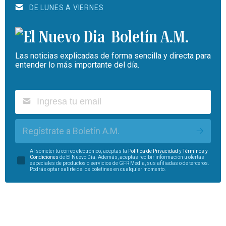
DE LUNES A VIERNES
Boletín A.M.
Las noticias explicadas de forma sencilla y directa para
entender lo más importante del día.
Regístrate a Boletín A.M.
Al someter tu correo electrónico, aceptas la
Política de Privacidad
y
Términos y
Condiciones
de El Nuevo Día. Además, aceptas recibir información u ofertas
especiales de productos o servicios de GFR Media, sus afiliadas o de terceros.
Podrás optar salirte de los boletines en cualquier momento.