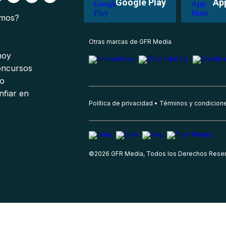
Google Play
Ap
omos?
s
Otras marcas de GFR Media
 hoy
oncursos
io
nfiar en
Política de privacidad
Términos y condicion
©
2026
GFR Media, Todos los Derechos Rese