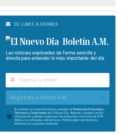
DE LUNES A VIERNES
Boletín A.M.
Las noticias explicadas de forma sencilla y
directa para entender lo más importante del día.
Regístrate a Boletín A.M.
Al someter tu correo electrónico, aceptas la
Política de Privacidad
y
Términos y Condiciones
de El Nuevo Día. Además, aceptas recibir
información u ofertas especiales de productos o servicios de GFR
Media, sus afiliadas o de terceros. Podrás optar salirte de los
boletines en cualquier momento.