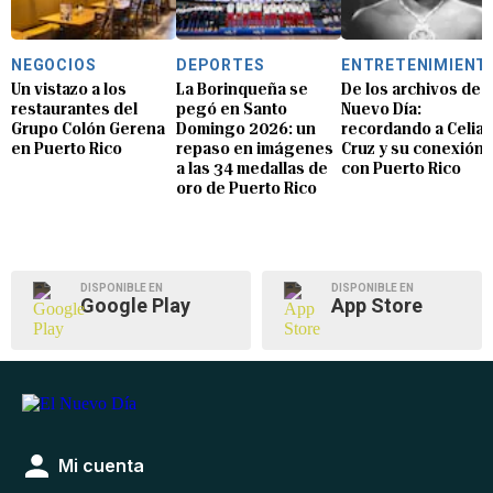
NEGOCIOS
DEPORTES
ENTRETENIMIENT
Un vistazo a los
La Borinqueña se
De los archivos de E
restaurantes del
pegó en Santo
Nuevo Día:
Grupo Colón Gerena
Domingo 2026: un
recordando a Celia
en Puerto Rico
repaso en imágenes
Cruz y su conexión
a las 34 medallas de
con Puerto Rico
oro de Puerto Rico
DISPONIBLE EN
DISPONIBLE EN
Google Play
App Store
Mi cuenta