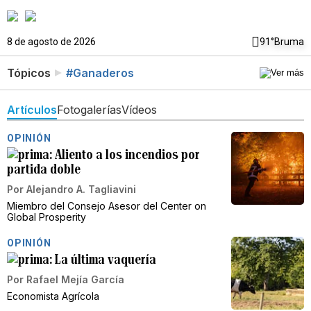
8 de agosto de 2026
91°
Bruma
Tópicos
#Ganaderos
Artículos
Fotogalerías
Vídeos
OPINIÓN
Aliento a los incendios por
partida doble
Por
Alejandro A. Tagliavini
Miembro del Consejo Asesor del Center on
Global Prosperity
OPINIÓN
La última vaquería
Por
Rafael Mejía García
Economista Agrícola