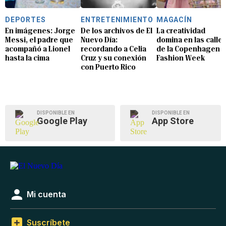
DEPORTES
ENTRETENIMIENTO
MAGACÍN
En imágenes: Jorge
De los archivos de El
La creatividad
Messi, el padre que
Nuevo Día:
domina en las calle
acompañó a Lionel
recordando a Celia
de la Copenhagen
hasta la cima
Cruz y su conexión
Fashion Week
con Puerto Rico
DISPONIBLE EN
DISPONIBLE EN
Google Play
App Store
Mi cuenta
Suscríbete