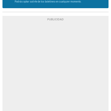
Podrás optar salirte de los boletines en cualquier momento.
PUBLICIDAD