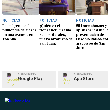
NOTICIAS
NOTICIAS
NOTICIAS
En imágenes: el
¿Quién es el
📷 Entre abrazos y
primer día de clases
monseñor Eusebio
aplausos: así fue la
en una escuela en
Ramos Morales,
presentación de
Toa Alta
nuevo arzobispo de
Eusebio Ramos com
San Juan?
arzobispo de San
Juan
DISPONIBLE EN
DISPONIBLE EN
Google Play
App Store