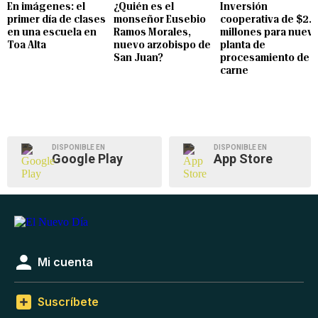
En imágenes: el
¿Quién es el
Inversión
primer día de clases
monseñor Eusebio
cooperativa de $2.8
en una escuela en
Ramos Morales,
millones para nuev
Toa Alta
nuevo arzobispo de
planta de
San Juan?
procesamiento de
carne
DISPONIBLE EN
DISPONIBLE EN
Google Play
App Store
Mi cuenta
Suscríbete