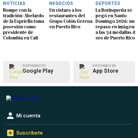
NOTICIAS
NEGOCIOS
DEPORTES
Rompe con la
Un vistazo a los
La Borinqueña se
tradición: Abelardo
restaurantes del
pegó en Santo
de la Espriella toma
Grupo Colón Gerena
Domingo 2026: un
posesión como
en Puerto Rico
repaso en imágene
presidente de
a las 34 medallas de
Colombia en Cali
oro de Puerto Rico
DISPONIBLE EN
DISPONIBLE EN
Google Play
App Store
Mi cuenta
Suscríbete