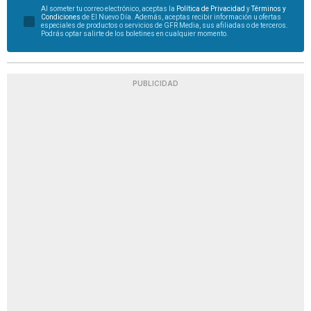
Al someter tu correo electrónico, aceptas la
Política de Privacidad
y
Términos y
Condiciones
de El Nuevo Día. Además, aceptas recibir información u ofertas
especiales de productos o servicios de GFR Media, sus afiliadas o de terceros.
Podrás optar salirte de los boletines en cualquier momento.
PUBLICIDAD