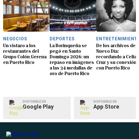
NEGOCIOS
DEPORTES
ENTRETENIMIENT
Un vistazo a los
La Borinqueña se
De los archivos de E
restaurantes del
pegó en Santo
Nuevo Día:
Grupo Colón Gerena
Domingo 2026: un
recordando a Celia
en Puerto Rico
repaso en imágenes
Cruz y su conexión
a las 34 medallas de
con Puerto Rico
oro de Puerto Rico
DISPONIBLE EN
DISPONIBLE EN
Google Play
App Store