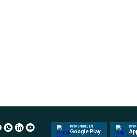
DISPONIBLE EN
DISP
Google Play
Ap