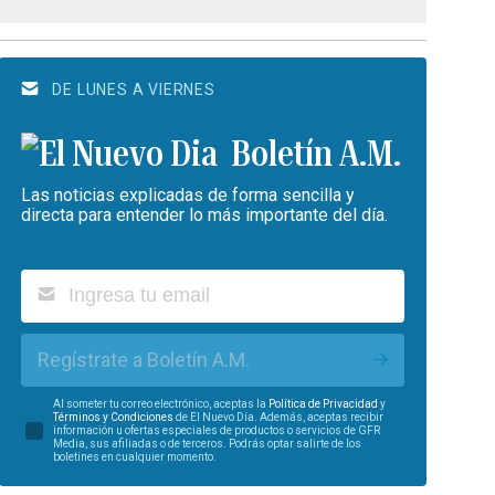
DE LUNES A VIERNES
Boletín A.M.
Las noticias explicadas de forma sencilla y
directa para entender lo más importante del día.
Regístrate a Boletín A.M.
Al someter tu correo electrónico, aceptas la
Política de Privacidad
y
Términos y Condiciones
de El Nuevo Día. Además, aceptas recibir
información u ofertas especiales de productos o servicios de GFR
Media, sus afiliadas o de terceros. Podrás optar salirte de los
boletines en cualquier momento.