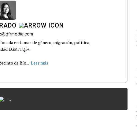
IRADO
az@gfrmedia.com
nfocada en temas de género, migración, política,
nidad LGBTTQI+.
ecinto de Río...
Leer más
...