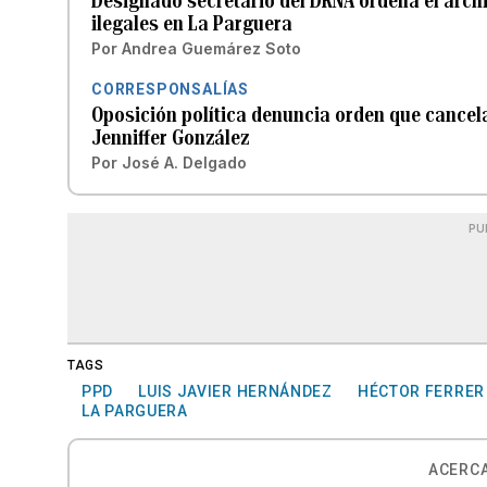
Designado secretario del DRNA ordena el arch
ilegales en La Parguera
Por
Andrea Guemárez Soto
CORRESPONSALÍAS
Oposición política denuncia orden que cancel
Jenniffer González
Por
José A. Delgado
PU
TAGS
PPD
LUIS JAVIER HERNÁNDEZ
HÉCTOR FERRER
LA PARGUERA
ACERCA