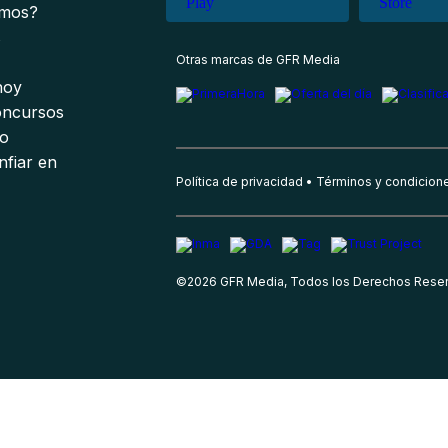
omos?
s
Otras marcas de GFR Media
 hoy
oncursos
io
nfiar en
Política de privacidad
Términos y condicion
©
2026
GFR Media, Todos los Derechos Rese