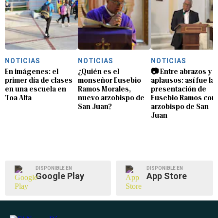
NOTICIAS
NOTICIAS
NOTICIAS
En imágenes: el
¿Quién es el
📷 Entre abrazos y
primer día de clases
monseñor Eusebio
aplausos: así fue la
en una escuela en
Ramos Morales,
presentación de
Toa Alta
nuevo arzobispo de
Eusebio Ramos com
San Juan?
arzobispo de San
Juan
DISPONIBLE EN
DISPONIBLE EN
Google Play
App Store