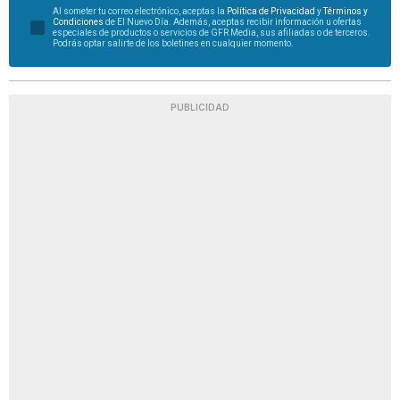
Al someter tu correo electrónico, aceptas la
Política de Privacidad
y
Términos y
Condiciones
de El Nuevo Día. Además, aceptas recibir información u ofertas
especiales de productos o servicios de GFR Media, sus afiliadas o de terceros.
Podrás optar salirte de los boletines en cualquier momento.
PUBLICIDAD