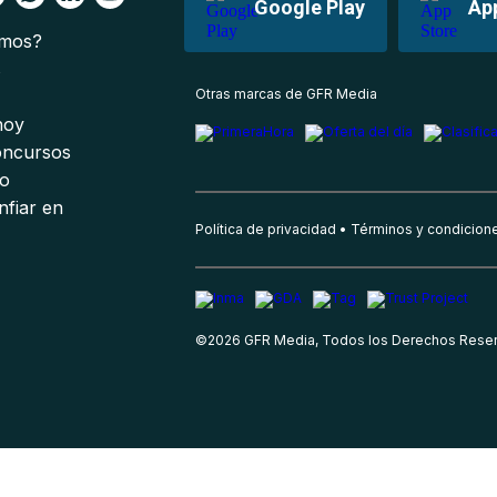
Google Play
Ap
omos?
s
Otras marcas de GFR Media
 hoy
oncursos
io
nfiar en
Política de privacidad
Términos y condicion
©
2026
GFR Media, Todos los Derechos Rese