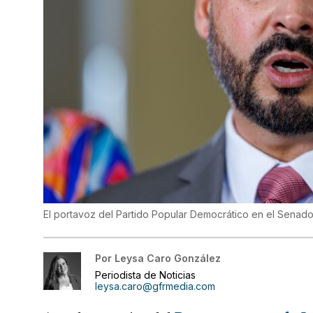
El portavoz del Partido Popular Democrático en el Senado
Por
Leysa Caro González
Periodista de Noticias
leysa.caro@gfrmedia.com