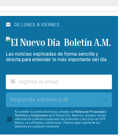
DE LUNES A VIERNES
Boletín A.M.
Las noticias explicadas de forma sencilla y
directa para entender lo más importante del día.
Regístrate a Boletín A.M.
Al someter tu correo electrónico, aceptas la
Política de Privacidad
y
Términos y Condiciones
de El Nuevo Día. Además, aceptas recibir
información u ofertas especiales de productos o servicios de GFR
Media, sus afiliadas o de terceros. Podrás optar salirte de los
boletines en cualquier momento.