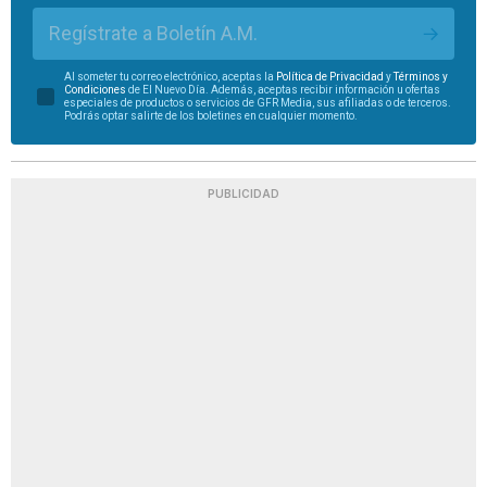
Regístrate a Boletín A.M.
Al someter tu correo electrónico, aceptas la
Política de Privacidad
y
Términos y
Condiciones
de El Nuevo Día. Además, aceptas recibir información u ofertas
especiales de productos o servicios de GFR Media, sus afiliadas o de terceros.
Podrás optar salirte de los boletines en cualquier momento.
PUBLICIDAD