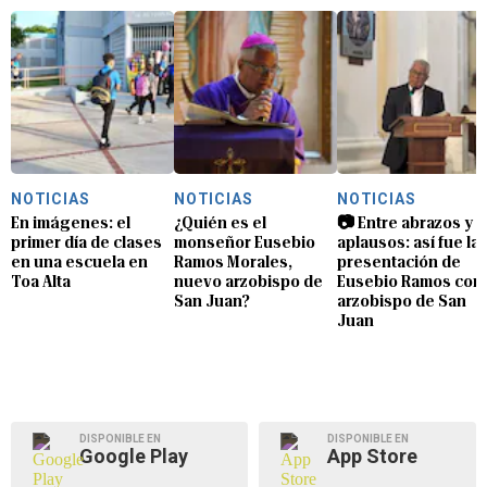
NOTICIAS
NOTICIAS
NOTICIAS
En imágenes: el
¿Quién es el
📷 Entre abrazos y
primer día de clases
monseñor Eusebio
aplausos: así fue la
en una escuela en
Ramos Morales,
presentación de
Toa Alta
nuevo arzobispo de
Eusebio Ramos com
San Juan?
arzobispo de San
Juan
DISPONIBLE EN
DISPONIBLE EN
Google Play
App Store