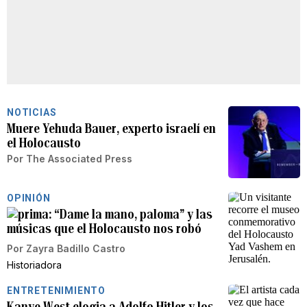
NOTICIAS
Muere Yehuda Bauer, experto israelí en
el Holocausto
Por
The Associated Press
OPINIÓN
“Dame la mano, paloma” y las
músicas que el Holocausto nos robó
Por
Zayra Badillo Castro
Historiadora
ENTRETENIMIENTO
Kanye West elogia a Adolfo Hitler y los