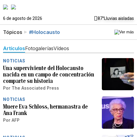
6 de agosto de 2026
87°
Lluvias aisladas
Tópicos
#Holocausto
Artículos
Fotogalerías
Vídeos
NOTICIAS
Una superviviente del Holocausto
nacida en un campo de concentración
comparte su historia
Por
The Associated Press
NOTICIAS
Muere Eva Schloss, hermanastra de
Ana Frank
Por
AFP