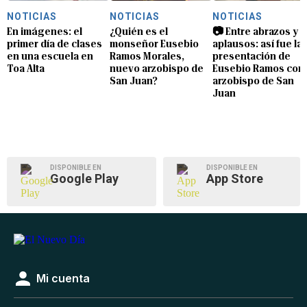
NOTICIAS
NOTICIAS
NOTICIAS
En imágenes: el
¿Quién es el
📷 Entre abrazos y
primer día de clases
monseñor Eusebio
aplausos: así fue la
en una escuela en
Ramos Morales,
presentación de
Toa Alta
nuevo arzobispo de
Eusebio Ramos com
San Juan?
arzobispo de San
Juan
DISPONIBLE EN
DISPONIBLE EN
Google Play
App Store
Mi cuenta