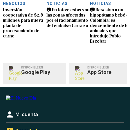
NEGOCIOS
NOTICIAS
NOTICIAS
Inversión
📷 En fotos: estas son
📷 Rescatan a un
cooperativa de $2.8
las zonas afectadas
hipopótamo bebé e
millones para nueva
por el racionamiento
Colombia: es
planta de
del embalse Carraízo
descendiente de lo
procesamiento de
animales que
carne
introdujo Pablo
Escobar
DISPONIBLE EN
DISPONIBLE EN
Google Play
App Store
Mi cuenta