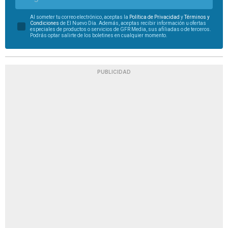
Al someter tu correo electrónico, aceptas la
Política de Privacidad
y
Términos y
Condiciones
de El Nuevo Día. Además, aceptas recibir información u ofertas
especiales de productos o servicios de GFR Media, sus afiliadas o de terceros.
Podrás optar salirte de los boletines en cualquier momento.
PUBLICIDAD