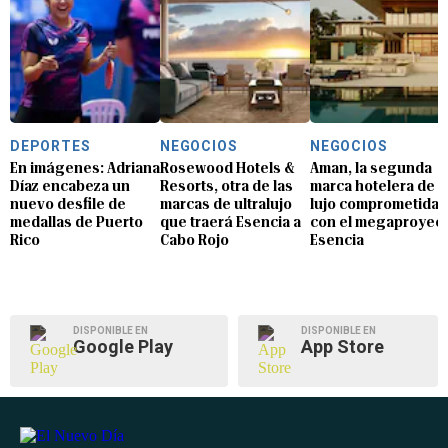
DEPORTES
NEGOCIOS
NEGOCIOS
En imágenes: Adriana
Rosewood Hotels &
Aman, la segunda
Díaz encabeza un
Resorts, otra de las
marca hotelera de
nuevo desfile de
marcas de ultralujo
lujo comprometida
medallas de Puerto
que traerá Esencia a
con el megaproyec
Rico
Cabo Rojo
Esencia
DISPONIBLE EN
DISPONIBLE EN
Google Play
App Store