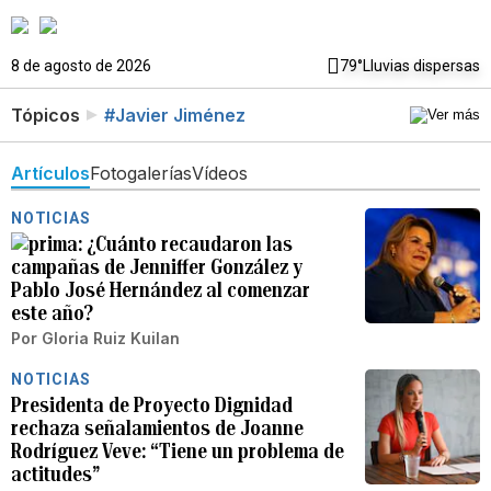
8 de agosto de 2026
79°
Lluvias dispersas
Tópicos
#Javier Jiménez
Artículos
Fotogalerías
Vídeos
NOTICIAS
¿Cuánto recaudaron las
campañas de Jenniffer González y
Pablo José Hernández al comenzar
este año?
Por
Gloria Ruiz Kuilan
NOTICIAS
Presidenta de Proyecto Dignidad
rechaza señalamientos de Joanne
Rodríguez Veve: “Tiene un problema de
actitudes”