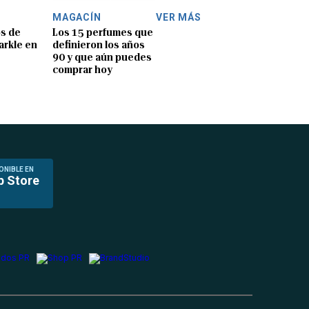
MAGACÍN
VER MÁS
os de
Los 15 perfumes que
rkle en
definieron los años
90 y que aún puedes
comprar hoy
ONIBLE EN
p Store