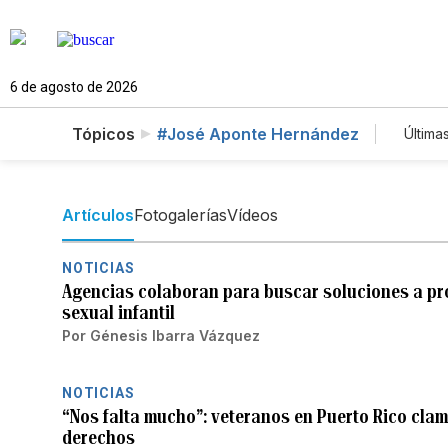
6 de agosto de 2026
Tópicos
#José Aponte Hernández
Última
Es
Te
Ne
Artículos
Fotogalerías
Vídeos
NOTICIAS
Agencias colaboran para buscar soluciones a pr
sexual infantil
Por
Génesis Ibarra Vázquez
NOTICIAS
“Nos falta mucho”: veteranos en Puerto Rico cla
derechos