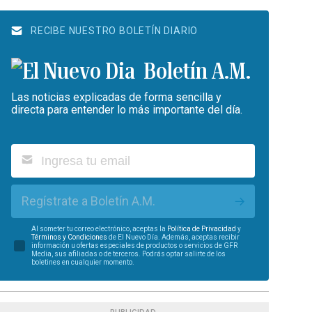
RECIBE NUESTRO BOLETÍN DIARIO
Boletín A.M.
Las noticias explicadas de forma sencilla y
directa para entender lo más importante del día.
Regístrate a Boletín A.M.
Al someter tu correo electrónico, aceptas la
Política de Privacidad
y
Términos y Condiciones
de El Nuevo Día. Además, aceptas recibir
información u ofertas especiales de productos o servicios de GFR
Media, sus afiliadas o de terceros. Podrás optar salirte de los
boletines en cualquier momento.