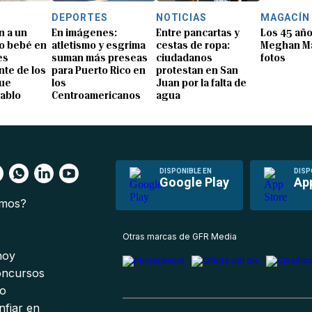
DEPORTES
NOTICIAS
MAGACÍN
n a un
En imágenes:
Entre pancartas y
Los 45 añ
o bebé en
atletismo y esgrima
cestas de ropa:
Meghan Ma
es
suman más preseas
ciudadanos
fotos
te de los
para Puerto Rico en
protestan en San
que
los
Juan por la falta de
Pablo
Centroamericanos
agua
DISPONIBLE EN
DISP
Google Play
Ap
omos?
s
Otras marcas de GFR Media
 hoy
oncursos
io
nfiar en