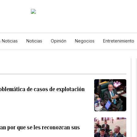
s Noticias
Noticias
Opinión
Negocios
Entretenimiento
tilos de Vida
Mundo
Estados Unidos
Ciencia y Ambiente
cnología
Juegos
Lotería
Vídeos
Fotos
English
wsletters
Feriados
Especiales
oblemática de casos de explotación
man por que se les reconozcan sus