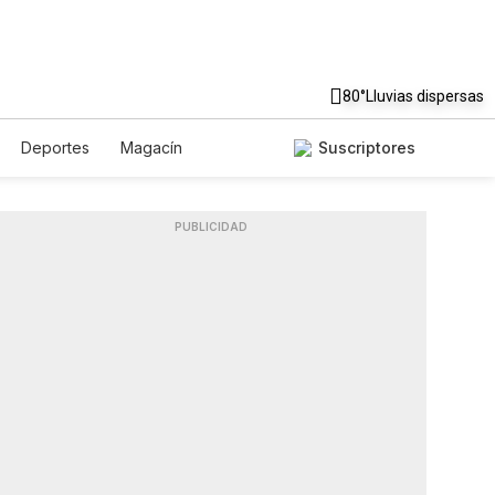
80°
Lluvias dispersas
Deportes
Magacín
Suscriptores
Gastronomía
De Viaje
Podcasts
Horóscopos
PUBLICIDAD