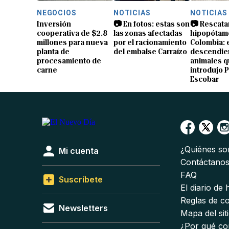
NEGOCIOS
NOTICIAS
NOTICIAS
Inversión
📷 En fotos: estas son
📷 Rescata
cooperativa de $2.8
las zonas afectadas
hipopótam
millones para nueva
por el racionamiento
Colombia: 
planta de
del embalse Carraízo
descendien
procesamiento de
animales 
carne
introdujo 
Escobar
¿Quiénes s
Mi cuenta
Contáctano
FAQ
Suscríbete
El diario de
Reglas de c
Newsletters
Mapa del sit
¿Por qué co