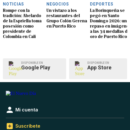
NOTICIAS
NEGOCIOS
DEPORTES
Rompe con la
Un vistazo a los
La Borinqueña se
tradición: Abelardo
restaurantes del
pegó en Santo
de la Espriella toma
Grupo Colón Gerena
Domingo 2026: un
posesión como
en Puerto Rico
repaso en imágene
presidente de
a las 34 medallas de
Colombia en Cali
oro de Puerto Rico
DISPONIBLE EN
DISPONIBLE EN
Google Play
App Store
Mi cuenta
Suscríbete