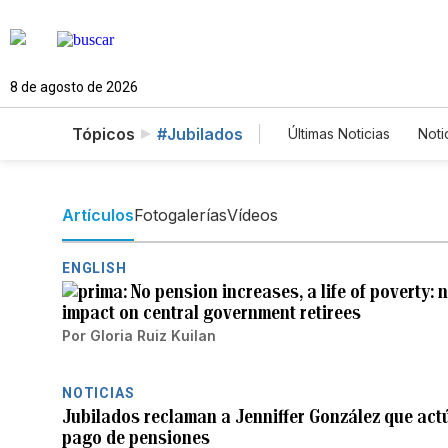
8 de agosto de 2026
Tópicos
#Jubilados
Últimas Noticias
Noti
Mundo
Estados
Vídeos
Fotos
Artículos
Fotogalerías
Vídeos
ENGLISH
No pension increases, a life of poverty
impact on central government retirees
Por
Gloria Ruiz Kuilan
NOTICIAS
Jubilados reclaman a Jenniffer González que act
pago de pensiones