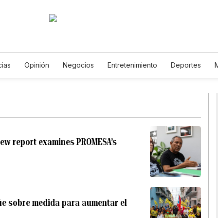
cias
Opinión
Negocios
Entretenimiento
Deportes
 Unidos
Ciencia y Ambiente
Gastronomía
De Viaje
Tec
English
Podcasts
Horóscopos
Newsletters
Feriados
: new report examines PROMESA’s
úe sobre medida para aumentar el