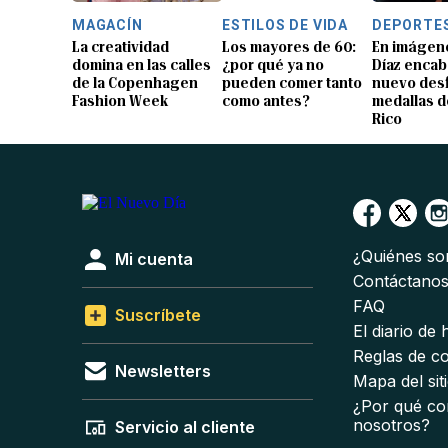
MAGACÍN
ESTILOS DE VIDA
DEPORTE
La creatividad
Los mayores de 60:
En imágene
domina en las calles
¿por qué ya no
Díaz encab
de la Copenhagen
pueden comer tanto
nuevo desf
Fashion Week
como antes?
medallas d
Rico
¿Quiénes s
Mi cuenta
Contáctano
FAQ
Suscríbete
El diario de
Reglas de c
Newsletters
Mapa del sit
¿Por qué co
nosotros?
Servicio al cliente