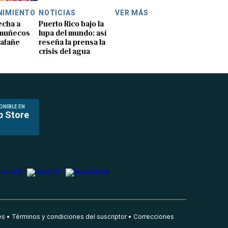
NIMIENTO
NOTICIAS
VER MÁS
echa a
Puerto Rico bajo la
 muñecos
lupa del mundo: así
lafañe
reseña la prensa la
crisis del agua
ONIBLE EN
p Store
es
Términos y condiciones del suscriptor
Correcciones