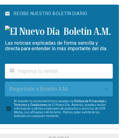
RECIBE NUESTRO BOLETÍN DIARIO
Boletín A.M.
Las noticias explicadas de forma sencilla y
directa para entender lo más importante del día.
Regístrate a Boletín A.M.
Al someter tu correo electrónico, aceptas la
Política de Privacidad
y
Términos y Condiciones
de El Nuevo Día. Además, aceptas recibir
información u ofertas especiales de productos o servicios de GFR
Media, sus afiliadas o de terceros. Podrás optar salirte de los
boletines en cualquier momento.