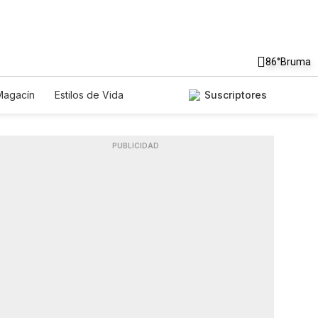
86°
Bruma
Magacín
Estilos de Vida
Suscriptores
nología
Juegos
Lotería
Especiales
PUBLICIDAD