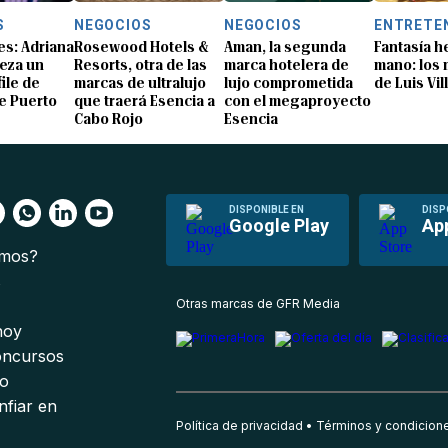
S
NEGOCIOS
NEGOCIOS
ENTRETE
s: Adriana
Rosewood Hotels &
Aman, la segunda
Fantasía h
eza un
Resorts, otra de las
marca hotelera de
mano: los
ile de
marcas de ultralujo
lujo comprometida
de Luis Vil
e Puerto
que traerá Esencia a
con el megaproyecto
Cabo Rojo
Esencia
DISPONIBLE EN
DISP
Google Play
Ap
omos?
s
Otras marcas de GFR Media
 hoy
oncursos
io
nfiar en
Política de privacidad
Términos y condicion