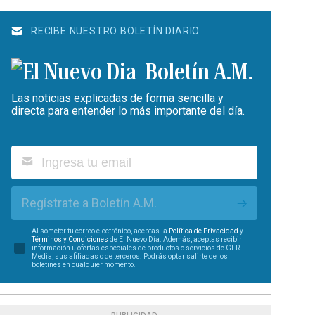
RECIBE NUESTRO BOLETÍN DIARIO
Boletín A.M.
Las noticias explicadas de forma sencilla y
directa para entender lo más importante del día.
Regístrate a Boletín A.M.
Al someter tu correo electrónico, aceptas la
Política de Privacidad
y
Términos y Condiciones
de El Nuevo Día. Además, aceptas recibir
información u ofertas especiales de productos o servicios de GFR
Media, sus afiliadas o de terceros. Podrás optar salirte de los
boletines en cualquier momento.