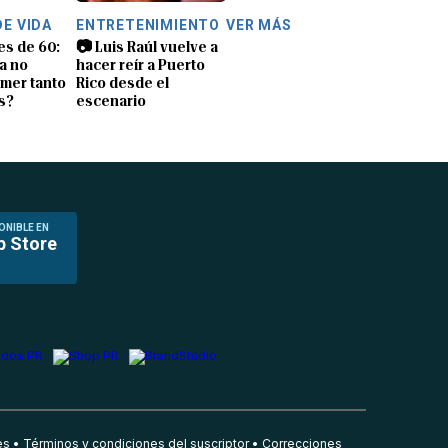
DE VIDA
ENTRETENIMIENTO
VER MÁS
es de 60:
📷 Luis Raúl vuelve a
a no
hacer reír a Puerto
mer tanto
Rico desde el
s?
escenario
ONIBLE EN
p Store
es
Términos y condiciones del suscriptor
Correcciones