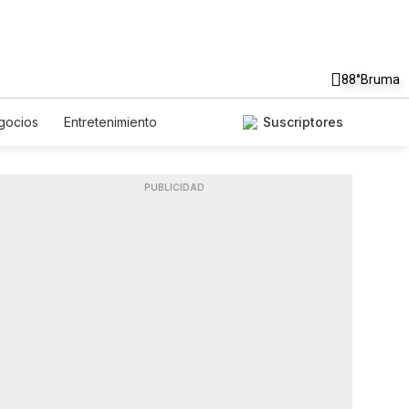
88°
Bruma
gocios
Entretenimiento
Suscriptores
Mundo
Estados Unidos
 Viaje
Tecnología
Juegos
Podcasts
Horóscopos
PUBLICIDAD