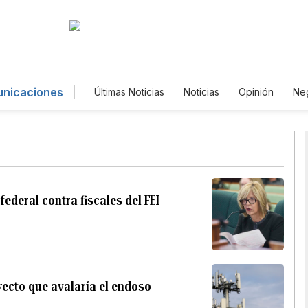
unicaciones
Últimas Noticias
Noticias
Opinión
Ne
Deportes
Magacín
Estilos de Vida
Ciencia y Ambiente
Gastronomía
De
Lotería
Vídeos
Fotos
English
Newsletters
Feriados
Especiales
deral contra fiscales del FEI
yecto que avalaría el endoso