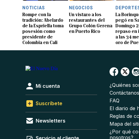
NOTICIAS
NEGOCIOS
DEPORTE
Rompe con la
Un vistazo a los
La Borinqu
tradición: Abelardo
restaurantes del
pegó en S
de la Espriella toma
Grupo Colón Gerena
Domingo 2
posesión como
en Puerto Rico
repaso en
presidente de
a las 34 me
Colombia en Cali
oro de Pue
¿Quiénes s
Mi cuenta
Contáctano
FAQ
Suscríbete
El diario de
Reglas de c
Newsletters
Mapa del sit
¿Por qué co
nosotros?
Servicio al cliente