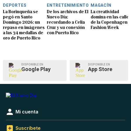
DEPORTES
ENTRETENIMIENTO
MAGACÍN
La Borinqueña se
De los archivos de El
La creatividad
pegó en Santo
Nuevo Día:
domina en las calle
Domingo 2026: un
recordando a Celia
de la Copenhagen
repaso en imágenes
Cruz y su conexión
Fashion Week
a las 34 medallas de
con Puerto Rico
oro de Puerto Rico
DISPONIBLE EN
DISPONIBLE EN
Google Play
App Store
Mi cuenta
Suscríbete