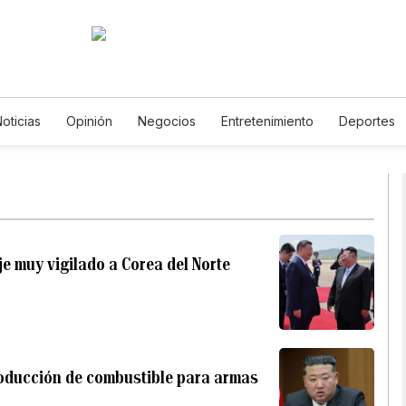
oticias
Opinión
Negocios
Entretenimiento
Deportes
dos Unidos
Ciencia y Ambiente
Gastronomía
De Viaje
s
English
Podcasts
Horóscopos
Newsletters
Feria
je muy vigilado a Corea del Norte
roducción de combustible para armas