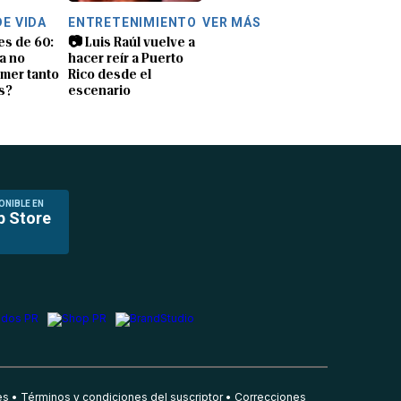
DE VIDA
ENTRETENIMIENTO
VER MÁS
es de 60:
📷 Luis Raúl vuelve a
a no
hacer reír a Puerto
mer tanto
Rico desde el
s?
escenario
ONIBLE EN
p Store
es
Términos y condiciones del suscriptor
Correcciones