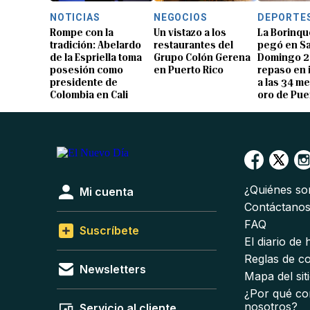
NOTICIAS
NEGOCIOS
DEPORTE
Rompe con la
Un vistazo a los
La Borinqu
tradición: Abelardo
restaurantes del
pegó en S
de la Espriella toma
Grupo Colón Gerena
Domingo 2
posesión como
en Puerto Rico
repaso en
presidente de
a las 34 me
Colombia en Cali
oro de Pue
¿Quiénes s
Mi cuenta
Contáctano
FAQ
Suscríbete
El diario de
Reglas de c
Newsletters
Mapa del sit
¿Por qué co
nosotros?
Servicio al cliente