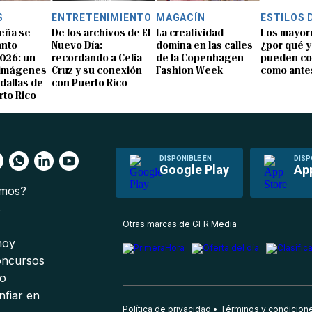
S
ENTRETENIMIENTO
MAGACÍN
ESTILOS 
eña se
De los archivos de El
La creatividad
Los mayor
anto
Nuevo Día:
domina en las calles
¿por qué y
026: un
recordando a Celia
de la Copenhagen
pueden co
 imágenes
Cruz y su conexión
Fashion Week
como ante
dallas de
con Puerto Rico
rto Rico
DISPONIBLE EN
DISP
Google Play
Ap
omos?
s
Otras marcas de GFR Media
 hoy
oncursos
io
nfiar en
Política de privacidad
Términos y condicion