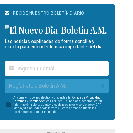
RECIBE NUESTRO BOLETÍN DIARIO
Boletín A.M.
Las noticias explicadas de forma sencilla y
directa para entender lo más importante del día.
Regístrate a Boletín A.M.
Al someter tu correo electrónico, aceptas la
Política de Privacidad
y
Términos y Condiciones
de El Nuevo Día. Además, aceptas recibir
información u ofertas especiales de productos o servicios de GFR
Media, sus afiliadas o de terceros. Podrás optar salirte de los
boletines en cualquier momento.